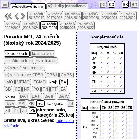
≡
pc
cp
sk
en
výsledky jednotlivcov
výsledkové listiny
66. ročník
67. ročník
68. ročník
69. ročník
70. ročník
71. ročník
2016/2017
2017/2018
2018/2019
2019/2020
2020/2021
2021/2022
72. ročník
73. ročník
74. ročník
75. ročník
76. ročník
2022/2023
2023/2024
2024/2025
2025/2026
2026/2027
Poradia MO, 74. ročník
kompletnosť dát
(školský rok 2024/2025)
krajské kolá
kraj
A
B
C
Z9
okresné kolo
krajské kolo
BA
✓
✓
✓
✓
celoštátne kolo
kvalifikácia
BB
✓
✓
✓
✓
výberové sústredenie
KE
✓
✓
✓
✓
NR
✓
✓
✓
✓
výb. sústr. pre CPSJ
CPSJ
CAPS
PO
✓
✓
✓
✓
IMO
MEMO
EGMO
kraj:
BA
TN
✓
✓
✓
✓
TT
✓
✓
✓
✓
BB
KE
NR
PO
TN
TT
ZA
ZA
✓
✓
✓
✓
okres:
BA I
BA II
BA III
BA IV
okresné kolá (98.2%)
BA V
MA
PK
SC
kategória:
Z9
kraj
okres
Z9
Z8
Z7
Z6
Z5
okresné kolo,
Z8
Z7
Z6
Z5
BA I
✓
✓
✓
✓
✓
kategória Z5, kraj
BA II
✓
✓
✓
✓
✓
Bratislava, okres Senec
(
adresa na
BA III
✓
✓
✓
✓
✓
BA IV
✓
✓
✓
✓
✓
zdieľanie
:
BA
BA V
✓
✓
✓
✓
✓
MA
✓
✓
✓
✓
✓
PK
✓
✓
✓
✓
✓