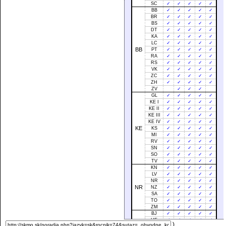
SC
✓
✓
✓
✓
✓
BB
✓
✓
✓
✓
✓
BR
✓
✓
✓
✓
✓
BS
✓
✓
✓
✓
✓
DT
✓
✓
✓
✓
✓
KA
✓
✓
✓
✓
✓
LC
✓
✓
✓
✓
✓
BB
PT
✓
✓
✓
✓
✓
RA
✓
✓
✓
✓
✓
RS
✓
✓
✓
✓
✓
VK
✓
✓
✓
✓
✓
ZC
✓
✓
✓
✓
✓
ZH
✓
✓
✓
✓
✓
ZV
✓
✓
✓
GL
✓
✓
✓
✓
✓
KE I
✓
✓
✓
✓
✓
KE II
✓
✓
✓
✓
✓
KE III
✓
✓
✓
✓
✓
KE IV
✓
✓
✓
✓
✓
KE
KS
✓
✓
✓
✓
✓
MI
✓
✓
✓
✓
✓
RV
✓
✓
✓
✓
✓
SN
✓
✓
✓
✓
✓
SO
✓
✓
✓
✓
✓
TV
✓
✓
✓
✓
✓
KN
✓
✓
✓
✓
✓
LV
✓
✓
✓
✓
✓
NR
✓
✓
✓
✓
✓
NR
NZ
✓
✓
✓
✓
✓
SA
✓
✓
✓
✓
✓
TO
✓
✓
✓
✓
✓
ZM
✓
✓
✓
✓
✓
BJ
✓
✓
✓
✓
✓
HE
✓
✓
✓
✓
✓
)