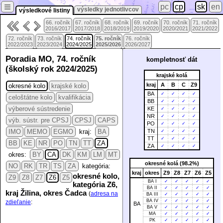
≡
pc
cp
sk
en
výsledky jednotlivcov
výsledkové listiny
66. ročník
67. ročník
68. ročník
69. ročník
70. ročník
71. ročník
2016/2017
2017/2018
2018/2019
2019/2020
2020/2021
2021/2022
72. ročník
73. ročník
74. ročník
75. ročník
76. ročník
2022/2023
2023/2024
2024/2025
2025/2026
2026/2027
Poradia MO, 74. ročník
kompletnosť dát
(školský rok 2024/2025)
krajské kolá
kraj
A
B
C
Z9
okresné kolo
krajské kolo
BA
✓
✓
✓
✓
celoštátne kolo
kvalifikácia
BB
✓
✓
✓
✓
výberové sústredenie
KE
✓
✓
✓
✓
NR
✓
✓
✓
✓
výb. sústr. pre CPSJ
CPSJ
CAPS
PO
✓
✓
✓
✓
IMO
MEMO
EGMO
kraj:
BA
TN
✓
✓
✓
✓
TT
✓
✓
✓
✓
BB
KE
NR
PO
TN
TT
ZA
ZA
✓
✓
✓
✓
okres:
BY
CA
DK
KM
LM
MT
okresné kolá (98.2%)
NO
RK
TR
TS
ZA
kategória:
kraj
okres
Z9
Z8
Z7
Z6
Z5
okresné kolo,
Z9
Z8
Z7
Z6
Z5
BA I
✓
✓
✓
✓
✓
kategória Z6,
BA II
✓
✓
✓
✓
✓
kraj Žilina, okres Čadca
(
adresa na
BA III
✓
✓
✓
✓
✓
BA IV
✓
✓
✓
✓
✓
zdieľanie
:
BA
BA V
✓
✓
✓
✓
✓
MA
✓
✓
✓
✓
✓
PK
✓
✓
✓
✓
✓