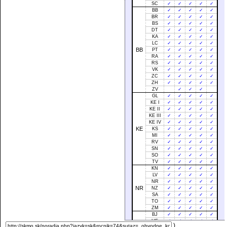
SC
✓
✓
✓
✓
✓
BB
✓
✓
✓
✓
✓
BR
✓
✓
✓
✓
✓
BS
✓
✓
✓
✓
✓
DT
✓
✓
✓
✓
✓
KA
✓
✓
✓
✓
✓
LC
✓
✓
✓
✓
✓
BB
PT
✓
✓
✓
✓
✓
RA
✓
✓
✓
✓
✓
RS
✓
✓
✓
✓
✓
VK
✓
✓
✓
✓
✓
ZC
✓
✓
✓
✓
✓
ZH
✓
✓
✓
✓
✓
ZV
✓
✓
✓
GL
✓
✓
✓
✓
✓
KE I
✓
✓
✓
✓
✓
KE II
✓
✓
✓
✓
✓
KE III
✓
✓
✓
✓
✓
KE IV
✓
✓
✓
✓
✓
KE
KS
✓
✓
✓
✓
✓
MI
✓
✓
✓
✓
✓
RV
✓
✓
✓
✓
✓
SN
✓
✓
✓
✓
✓
SO
✓
✓
✓
✓
✓
TV
✓
✓
✓
✓
✓
KN
✓
✓
✓
✓
✓
LV
✓
✓
✓
✓
✓
NR
✓
✓
✓
✓
✓
NR
NZ
✓
✓
✓
✓
✓
SA
✓
✓
✓
✓
✓
TO
✓
✓
✓
✓
✓
ZM
✓
✓
✓
✓
✓
BJ
✓
✓
✓
✓
✓
HE
✓
✓
✓
✓
✓
)