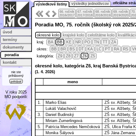
oficiálna st
výsledky jednotlivcov
výsledkové listiny
66. ročník
67. ročník
68. ročník
69. ročník
70.
2016/2017
2017/2018
2018/2019
2019/2020
202
Poradia MO, 75. ročník (školský rok 2025/
úvod
okresné kolo
krajské kolo
celoštátne kolo
kvalifikác
termíny
kraj:
BA
BB
KE
NR
PO
TN
TT
ZA
dokumenty
okres:
BB
BR
BS
DT
KA
LC
PT
RA
RS
V
poradia
kategória:
Z9
Z8
Z7
Z6
Z5
kontakt
okresné kolo, kategória Z6, kraj Banská Bystric
(
1. 4.
2026)
nie ste
prihlásený
meno
prihlásiť
V roku 2025
MO podporili:
1.
Marko Elias
ZŠ sv. Alžbety, 
Lukáš Valachovič
ZŠ sv. Alžbety, 
3.
Daniel Budinský
ZŠ sv. Alžbety, 
Miriam Zumerlingová
ZŠ sv. Alžbety, 
5.
Patrícia Mercedes Nemčoková
ZŠ, Ulica Fraňa K
Monika Šályová
ZŠ Jána Zemana 