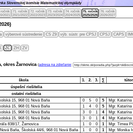
ránka Slovenskej komisie Matematickej olympiády
 ročník
71. ročník
72. ročník
73. ročník
74. ročník
75. ročník
76. ročník
0/2021
2021/2022
2022/2023
2023/2024
2024/2025
2025/2026
2026/2027
2026)
ia
výberové sústredenie
CS Z9
výb. sústr. pre CPSJ
CPSJ
CAPS
IM
K
ZC
ZH
ZV
a, okres Žarnovica
(
adresa na zdieľanie
:
škola
1.
2.
3.
∑
tútor
úspešní riešitelia
ostatní riešitelia
Školská 15, 968 01 Nová Baňa
0
5
0
5
Mgr. Katarína
Školská 15, 968 01 Nová Baňa
1
4
0
5
Mgr. Katarína
Školská 15, 968 01 Nová Baňa
3
0
1
4
Mgr. Katarína
Školská 15, 968 01 Nová Baňa
3
0
1
4
Mgr. Katarína
ráľa 838/17, Žarnovica
1
0
0
1
Mgr. Timea P
Nová Baňa, Školská 44/6, 968 01 Nová Baňa
1
0
0
1
Mgr. Monika 