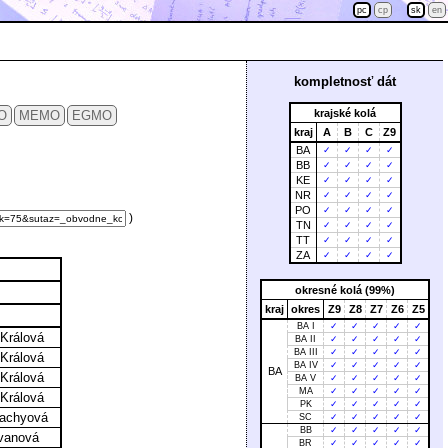
pc
cp
sk
en
kompletnosť dát
krajské kolá
O
MEMO
EGMO
kraj
A
B
C
Z9
BA
✓
✓
✓
✓
BB
✓
✓
✓
✓
KE
✓
✓
✓
✓
NR
✓
✓
✓
✓
PO
✓
✓
✓
✓
)
TN
✓
✓
✓
✓
TT
✓
✓
✓
✓
ZA
✓
✓
✓
✓
okresné kolá (99%)
kraj
okres
Z9
Z8
Z7
Z6
Z5
BA I
✓
✓
✓
✓
✓
 Králová
BA II
✓
✓
✓
✓
✓
BA III
✓
✓
✓
✓
✓
 Králová
BA IV
✓
✓
✓
✓
✓
BA
 Králová
BA V
✓
✓
✓
✓
✓
MA
✓
✓
✓
✓
✓
 Králová
PK
✓
✓
✓
✓
✓
lachyová
SC
✓
✓
✓
✓
✓
BB
✓
✓
✓
✓
✓
Ivanová
BR
✓
✓
✓
✓
✓