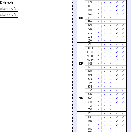
 Králová
BS
✓
✓
✓
✓
✓
DT
✓
✓
✓
✓
✓
Oslancová
KA
✓
✓
✓
✓
✓
Oslancová
LC
✓
✓
✓
✓
✓
BB
PT
✓
✓
✓
✓
✓
RA
✓
✓
✓
✓
✓
RS
✓
✓
✓
✓
✓
VK
✓
✓
✓
✓
✓
ZC
✓
✓
✓
✓
✓
ZH
✓
✓
✓
✓
✓
ZV
✓
✓
✓
✓
✓
GL
✓
✓
✓
✓
✓
KE I
✓
✓
✓
✓
✓
KE II
✓
✓
✓
✓
✓
KE III
✓
✓
✓
✓
✓
KE IV
✓
✓
✓
✓
✓
KE
KS
✓
✓
✓
✓
✓
MI
✓
✓
✓
✓
✓
RV
✓
✓
✓
✓
✓
SN
✓
✓
✓
✓
✓
SO
✓
✓
✓
✓
✓
TV
✓
✓
✓
✓
✓
KN
✓
✓
✓
✓
✓
LV
✓
✓
✓
✓
✓
NR
✓
✓
✓
✓
✓
NR
NZ
✓
✓
✓
✓
✓
SA
✓
✓
✓
✓
✓
TO
✓
✓
✓
✓
✓
ZM
✓
✓
✓
✓
✓
BJ
✓
✓
✓
✓
✓
HE
✓
✓
✓
✓
✓
KK
✓
✓
✓
✓
✓
LE
✓
✓
✓
✓
✓
ML
✓
✓
✓
✓