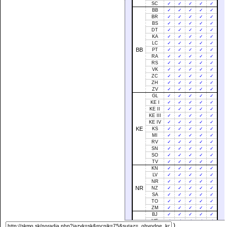
SC
✓
✓
✓
✓
✓
BB
✓
✓
✓
✓
✓
BR
✓
✓
✓
✓
✓
BS
✓
✓
✓
✓
✓
DT
✓
✓
✓
✓
✓
KA
✓
✓
✓
✓
✓
LC
✓
✓
✓
✓
✓
BB
PT
✓
✓
✓
✓
✓
RA
✓
✓
✓
✓
✓
RS
✓
✓
✓
✓
✓
VK
✓
✓
✓
✓
✓
ZC
✓
✓
✓
✓
✓
ZH
✓
✓
✓
✓
✓
ZV
✓
✓
✓
✓
✓
GL
✓
✓
✓
✓
✓
KE I
✓
✓
✓
✓
✓
KE II
✓
✓
✓
✓
✓
KE III
✓
✓
✓
✓
✓
KE IV
✓
✓
✓
✓
✓
KE
KS
✓
✓
✓
✓
✓
MI
✓
✓
✓
✓
✓
RV
✓
✓
✓
✓
✓
SN
✓
✓
✓
✓
✓
SO
✓
✓
✓
✓
✓
TV
✓
✓
✓
✓
✓
KN
✓
✓
✓
✓
✓
LV
✓
✓
✓
✓
✓
NR
✓
✓
✓
✓
✓
NR
NZ
✓
✓
✓
✓
✓
SA
✓
✓
✓
✓
✓
TO
✓
✓
✓
✓
✓
ZM
✓
✓
✓
✓
✓
BJ
✓
✓
✓
✓
✓
HE
✓
✓
✓
✓
✓
)