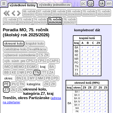
≡
pc
cp
sk
en
výsledky jednotlivcov
výsledkové listiny
66. ročník
67. ročník
68. ročník
69. ročník
70. ročník
71. ročník
2016/2017
2017/2018
2018/2019
2019/2020
2020/2021
2021/2022
72. ročník
73. ročník
74. ročník
75. ročník
76. ročník
2022/2023
2023/2024
2024/2025
2025/2026
2026/2027
Poradia MO, 75. ročník
kompletnosť dát
(školský rok 2025/2026)
krajské kolá
kraj
A
B
C
Z9
okresné kolo
krajské kolo
BA
✓
✓
✓
✓
celoštátne kolo
kvalifikácia
BB
✓
✓
✓
✓
výberové sústredenie
CS Z9
KE
✓
✓
✓
✓
NR
✓
✓
✓
✓
výb. sústr. pre CPSJ
CPSJ
CAPS
PO
✓
✓
✓
✓
IMO
MEMO
EGMO
kraj:
BA
TN
✓
✓
✓
✓
TT
✓
✓
✓
✓
BB
KE
NR
PO
TN
TT
ZA
ZA
✓
✓
✓
✓
okres:
BN
IL
MY
NM
PB
PD
okresné kolá (99%)
PE
PU
TN
kategória:
Z9
Z8
kraj
okres
Z9
Z8
Z7
Z6
Z5
okresné kolo,
Z7
Z6
Z5
BA I
✓
✓
✓
✓
✓
kategória Z7, kraj
BA II
✓
✓
✓
✓
✓
Trenčín, okres Partizánske
(
adresa
BA III
✓
✓
✓
✓
✓
BA IV
✓
✓
✓
✓
✓
na zdieľanie
:
BA
BA V
✓
✓
✓
✓
✓
MA
✓
✓
✓
✓
✓
PK
✓
✓
✓
✓
✓