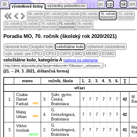
≡
pc
cp
sk
en
výsledky jednotlivcov
výsledkové listiny
66. ročník
67. ročník
68. ročník
69. ročník
70. ročník
71. ročník
2016/2017
2017/2018
2018/2019
2019/2020
2020/2021
2021/2022
72. ročník
73. ročník
74. ročník
75. ročník
76. ročník
2022/2023
2023/2024
2024/2025
2025/2026
2026/2027
Poradia MO, 70. ročník (školský rok 2020/2021)
okresné kolo
krajské kolo
celoštátne kolo
výberové sústredenie
výb. sústr. pre CPSJ
CPSJ
CAPS
IMO
MEMO
EGMO
celoštátne kolo, kategória A
(
adresa na zdieľanie
:
)
(
21.
–
24. 3.
2021, dištančná forma)
meno
ročník, škola
1.
2.
3.
4.
5.
6.
∑
víťazi
Csaba
Súkr. gymn.
M.
1.
Daniel
3.
Česká,
7
7
7
7
7
7
42
Ba
Farkaš
IMO
Bratislava
G.
Matej
4.
Grösslingová,
7
7
7
7
7
7
42
Urban
IMO
Bratislava
G.
Viktor
Mar
3.
2.
Grösslingová,
7
7
7
7
7
6
41
Imrišek
Kol
Bratislava
MEMO