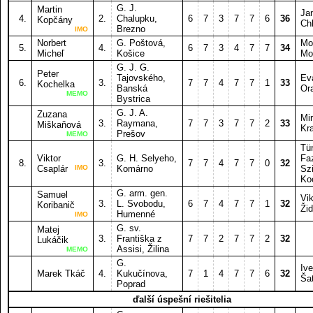
G. J.
Martin
Ja
4.
2.
Chalupku,
6
7
3
7
7
6
36
Kopčány
Ch
Brezno
IMO
Norbert
G. Poštová,
Mo
5.
4.
6
7
3
4
7
7
34
Micheľ
Košice
Mo
G. J. G.
Peter
Tajovského,
Ev
6.
3.
7
7
4
7
7
1
33
Kochelka
Banská
Or
MEMO
Bystrica
G. J. A.
Zuzana
Mi
3.
Raymana,
7
7
3
7
7
2
33
Miškaňová
Kr
Prešov
MEMO
Tü
Viktor
G. H. Selyeho,
Fa
8.
3.
7
7
4
7
7
0
32
Csaplár
IMO
Komárno
Szi
Ko
G. arm. gen.
Samuel
Vik
3.
L. Svobodu,
6
7
4
7
7
1
32
Koribanič
Žid
Humenné
IMO
G. sv.
Matej
3.
Františka z
7
7
2
7
7
2
32
Lukáčik
Assisi, Žilina
MEMO
G.
Ive
Marek Tkáč
4.
Kukučínova,
7
1
4
7
7
6
32
Ša
Poprad
ďalší úspešní riešitelia