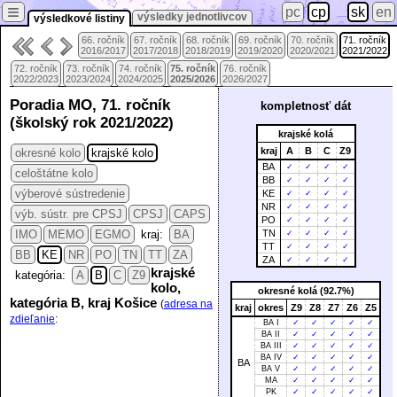
≡
pc
cp
sk
en
výsledky jednotlivcov
výsledkové listiny
66. ročník
67. ročník
68. ročník
69. ročník
70. ročník
71. ročník
2016/2017
2017/2018
2018/2019
2019/2020
2020/2021
2021/2022
72. ročník
73. ročník
74. ročník
75. ročník
76. ročník
2022/2023
2023/2024
2024/2025
2025/2026
2026/2027
Poradia MO, 71. ročník
kompletnosť dát
(školský rok 2021/2022)
krajské kolá
kraj
A
B
C
Z9
okresné kolo
krajské kolo
BA
✓
✓
✓
✓
celoštátne kolo
BB
✓
✓
✓
✓
výberové sústredenie
KE
✓
✓
✓
✓
NR
✓
✓
✓
✓
výb. sústr. pre CPSJ
CPSJ
CAPS
PO
✓
✓
✓
✓
IMO
MEMO
EGMO
kraj:
BA
TN
✓
✓
✓
✓
TT
✓
✓
✓
✓
BB
KE
NR
PO
TN
TT
ZA
ZA
✓
✓
✓
✓
krajské
kategória:
A
B
C
Z9
kolo,
okresné kolá (92.7%)
kategória B, kraj Košice
(
adresa na
kraj
okres
Z9
Z8
Z7
Z6
Z5
zdieľanie
:
BA I
✓
✓
✓
✓
✓
BA II
✓
✓
✓
✓
✓
BA III
✓
✓
✓
✓
✓
BA IV
✓
✓
✓
✓
✓
BA
BA V
✓
✓
✓
✓
✓
MA
✓
✓
✓
✓
✓
PK
✓
✓
✓
✓
✓