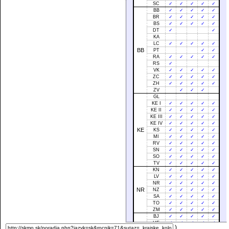
SC
✓
✓
✓
✓
✓
BB
✓
✓
✓
✓
✓
BR
✓
✓
✓
✓
✓
BS
✓
✓
✓
✓
✓
DT
✓
✓
KA
LC
✓
✓
✓
✓
✓
BB
PT
✓
✓
RA
✓
✓
✓
✓
✓
RS
✓
VK
✓
✓
✓
✓
✓
ZC
✓
✓
✓
✓
✓
ZH
✓
✓
✓
✓
✓
ZV
✓
✓
✓
GL
KE I
✓
✓
✓
✓
✓
KE II
✓
✓
✓
✓
✓
KE III
✓
✓
✓
✓
✓
KE IV
✓
✓
✓
✓
✓
KE
KS
✓
✓
✓
✓
✓
MI
✓
✓
✓
✓
✓
RV
✓
✓
✓
✓
✓
SN
✓
✓
✓
✓
✓
SO
✓
✓
✓
✓
✓
TV
✓
✓
✓
✓
✓
KN
✓
✓
✓
✓
✓
LV
✓
✓
✓
✓
✓
NR
✓
✓
✓
✓
✓
NR
NZ
✓
✓
✓
✓
✓
SA
✓
✓
✓
✓
✓
TO
✓
✓
✓
✓
✓
ZM
✓
✓
✓
✓
✓
BJ
✓
✓
✓
✓
✓
HE
✓
✓
✓
✓
✓
)