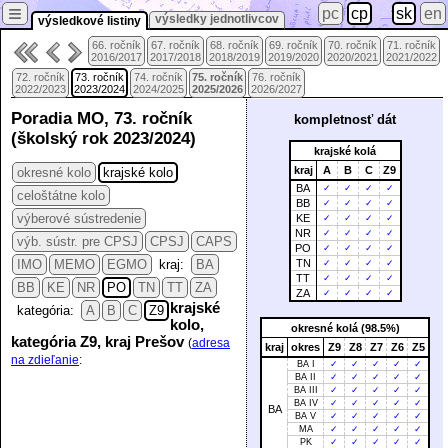
≡
pc
cp
sk
en
výsledky jednotlivcov
výsledkové listiny
66. ročník
67. ročník
68. ročník
69. ročník
70. ročník
71. ročník
2016/2017
2017/2018
2018/2019
2019/2020
2020/2021
2021/2022
72. ročník
73. ročník
74. ročník
75. ročník
76. ročník
2022/2023
2023/2024
2024/2025
2025/2026
2026/2027
Poradia MO, 73. ročník
kompletnosť dát
(školský rok 2023/2024)
krajské kolá
kraj
A
B
C
Z9
okresné kolo
krajské kolo
BA
✓
✓
✓
✓
celoštátne kolo
BB
✓
✓
✓
✓
výberové sústredenie
KE
✓
✓
✓
✓
NR
✓
✓
✓
✓
výb. sústr. pre CPSJ
CPSJ
CAPS
PO
✓
✓
✓
✓
IMO
MEMO
EGMO
kraj:
BA
TN
✓
✓
✓
✓
TT
✓
✓
✓
✓
BB
KE
NR
PO
TN
TT
ZA
ZA
✓
✓
✓
✓
krajské
kategória:
A
B
C
Z9
kolo,
okresné kolá (98.5%)
kategória Z9, kraj Prešov
(
adresa
kraj
okres
Z9
Z8
Z7
Z6
Z5
na zdieľanie
:
BA I
✓
✓
✓
✓
✓
BA II
✓
✓
✓
✓
✓
BA III
✓
✓
✓
✓
✓
BA IV
✓
✓
✓
✓
✓
BA
BA V
✓
✓
✓
✓
✓
MA
✓
✓
✓
✓
✓
PK
✓
✓
✓
✓
✓