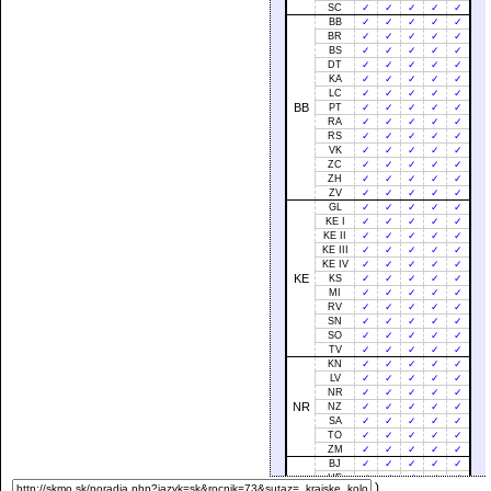
SC
✓
✓
✓
✓
✓
BB
✓
✓
✓
✓
✓
BR
✓
✓
✓
✓
✓
BS
✓
✓
✓
✓
✓
DT
✓
✓
✓
✓
✓
KA
✓
✓
✓
✓
✓
LC
✓
✓
✓
✓
✓
BB
PT
✓
✓
✓
✓
✓
RA
✓
✓
✓
✓
✓
RS
✓
✓
✓
✓
✓
VK
✓
✓
✓
✓
✓
ZC
✓
✓
✓
✓
✓
ZH
✓
✓
✓
✓
✓
ZV
✓
✓
✓
✓
✓
GL
✓
✓
✓
✓
✓
KE I
✓
✓
✓
✓
✓
KE II
✓
✓
✓
✓
✓
KE III
✓
✓
✓
✓
✓
KE IV
✓
✓
✓
✓
✓
KE
KS
✓
✓
✓
✓
✓
MI
✓
✓
✓
✓
✓
RV
✓
✓
✓
✓
✓
SN
✓
✓
✓
✓
✓
SO
✓
✓
✓
✓
✓
TV
✓
✓
✓
✓
✓
KN
✓
✓
✓
✓
✓
LV
✓
✓
✓
✓
✓
NR
✓
✓
✓
✓
✓
NR
NZ
✓
✓
✓
✓
✓
SA
✓
✓
✓
✓
✓
TO
✓
✓
✓
✓
✓
ZM
✓
✓
✓
✓
✓
BJ
✓
✓
✓
✓
✓
HE
✓
✓
✓
✓
✓
)