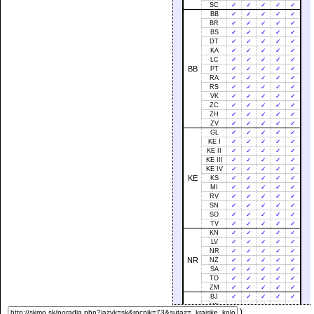
SC
✓
✓
✓
✓
✓
BB
✓
✓
✓
✓
✓
BR
✓
✓
✓
✓
✓
BS
✓
✓
✓
✓
✓
DT
✓
✓
✓
✓
✓
KA
✓
✓
✓
✓
✓
LC
✓
✓
✓
✓
✓
BB
PT
✓
✓
✓
✓
✓
RA
✓
✓
✓
✓
✓
RS
✓
✓
✓
✓
✓
VK
✓
✓
✓
✓
✓
ZC
✓
✓
✓
✓
✓
ZH
✓
✓
✓
✓
✓
ZV
✓
✓
✓
✓
✓
GL
✓
✓
✓
✓
✓
KE I
✓
✓
✓
✓
✓
KE II
✓
✓
✓
✓
✓
KE III
✓
✓
✓
✓
✓
KE IV
✓
✓
✓
✓
✓
KE
KS
✓
✓
✓
✓
✓
MI
✓
✓
✓
✓
✓
RV
✓
✓
✓
✓
✓
SN
✓
✓
✓
✓
✓
SO
✓
✓
✓
✓
✓
TV
✓
✓
✓
✓
✓
KN
✓
✓
✓
✓
✓
LV
✓
✓
✓
✓
✓
NR
✓
✓
✓
✓
✓
NR
NZ
✓
✓
✓
✓
✓
SA
✓
✓
✓
✓
✓
TO
✓
✓
✓
✓
✓
ZM
✓
✓
✓
✓
✓
BJ
✓
✓
✓
✓
✓
HE
✓
✓
✓
✓
✓
)