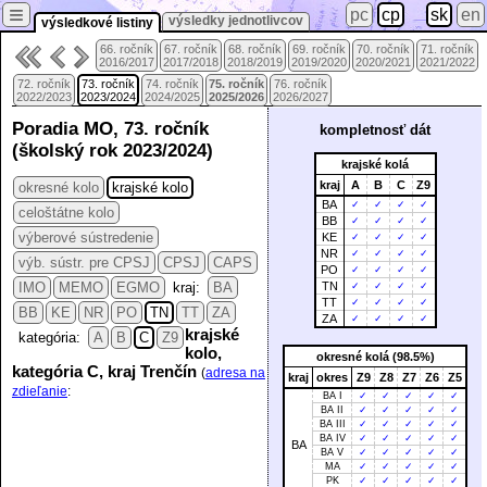
≡
pc
cp
sk
en
výsledky jednotlivcov
výsledkové listiny
66. ročník
67. ročník
68. ročník
69. ročník
70. ročník
71. ročník
2016/2017
2017/2018
2018/2019
2019/2020
2020/2021
2021/2022
72. ročník
73. ročník
74. ročník
75. ročník
76. ročník
2022/2023
2023/2024
2024/2025
2025/2026
2026/2027
Poradia MO, 73. ročník
kompletnosť dát
(školský rok 2023/2024)
krajské kolá
kraj
A
B
C
Z9
okresné kolo
krajské kolo
BA
✓
✓
✓
✓
celoštátne kolo
BB
✓
✓
✓
✓
výberové sústredenie
KE
✓
✓
✓
✓
NR
✓
✓
✓
✓
výb. sústr. pre CPSJ
CPSJ
CAPS
PO
✓
✓
✓
✓
IMO
MEMO
EGMO
kraj:
BA
TN
✓
✓
✓
✓
TT
✓
✓
✓
✓
BB
KE
NR
PO
TN
TT
ZA
ZA
✓
✓
✓
✓
krajské
kategória:
A
B
C
Z9
kolo,
okresné kolá (98.5%)
kategória C, kraj Trenčín
(
adresa na
kraj
okres
Z9
Z8
Z7
Z6
Z5
zdieľanie
:
BA I
✓
✓
✓
✓
✓
BA II
✓
✓
✓
✓
✓
BA III
✓
✓
✓
✓
✓
BA IV
✓
✓
✓
✓
✓
BA
BA V
✓
✓
✓
✓
✓
MA
✓
✓
✓
✓
✓
PK
✓
✓
✓
✓
✓