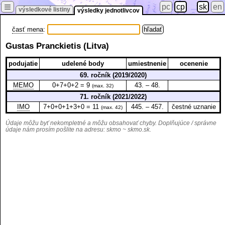
≡
pc
cp
sk
en
výsledkové listiny
výsledky jednotlivcov
časť mena
:
Gustas Pranckietis (Litva)
podujatie
udelené body
umiestnenie
ocenenie
69. ročník (2019/2020)
MEMO
0+7+0+2 = 9
43. – 48.
(max. 32)
71. ročník (2021/2022)
IMO
7+0+0+1+3+0 = 11
445. – 457.
čestné uznanie
(max. 42)
Údaje môžu byť nekompletné a môžu obsahovať chyby. Doplňujúce / správne
údaje nám prosím pošlite na adresu:
skmo ~ skmo.sk
.