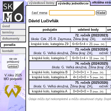
oficiálna st
výsledkové listiny
výsledky jednotlivcov
časť mena
:
Dávid Lučivňák
úvod
podujatie
udelené body
um
termíny
72. ročník (2022/2023)
dokumenty
škola
: Cirk. ZŠ R. Zaymusa, Žilina (
kraj
: ZA),
ročník
krajské kolo, kategória Z9
6+6+5+4 = 21
poradia
(max. 24)
73. ročník (2023/2024)
kontakt
škola
: G. Veľká okružná, Žilina (
kraj
: ZA),
ročník
:
krajské kolo, kategória C
6+0+1+4 = 11
(max. 24)
nie ste
prihlásený
74. ročník (2024/2025)
prihlásiť
škola
: G. Veľká okružná, Žilina (
kraj
: Z
krajské kolo, kategória B
2+0+0+1 = 3
(max. 24)
V roku 2025
krajské kolo, kategória A
4+1+0+0 = 5
(max. 24)
MO podporili:
75. ročník (2025/2026)
škola
: G. Veľká okružná, Žilina (
kraj
: ZA),
ročník
:
krajské kolo, kategória A
0+0+0+0 = 0
(max. 24)
Údaje môžu byť nekompletné a môžu obsahovať chyby. Doplňu