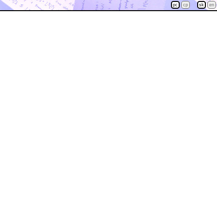
pc
cp
sk
en