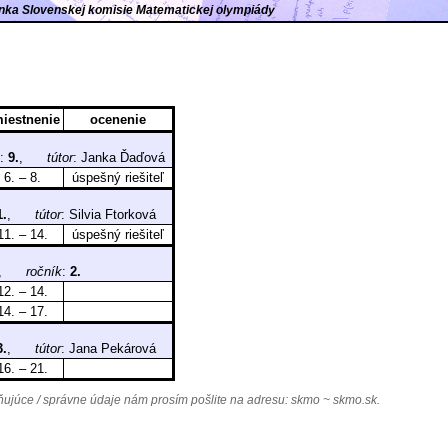
ránka Slovenskej komisie Matematickej olympiády
iestnenie
ocenenie
:
9.
,
tútor
: Janka Ďaďová
6. – 8.
úspešný riešiteľ
1.
,
tútor
: Silvia Ftorková
11. – 14.
úspešný riešiteľ
A),
ročník
:
2.
12. – 14.
14. – 17.
3.
,
tútor
: Jana Pekárová
16. – 21.
júce / správne údaje nám prosím pošlite na adresu:
skmo ~ skmo.sk
.