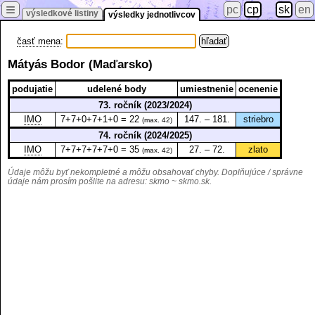
≡
pc
cp
sk
en
výsledkové listiny
výsledky jednotlivcov
časť mena
:
Mátyás Bodor (Maďarsko)
podujatie
udelené body
umiestnenie
ocenenie
73. ročník (2023/2024)
IMO
7+7+0+7+1+0 = 22
147. – 181.
striebro
(max. 42)
74. ročník (2024/2025)
IMO
7+7+7+7+7+0 = 35
27. – 72.
zlato
(max. 42)
Údaje môžu byť nekompletné a môžu obsahovať chyby. Doplňujúce / správne
údaje nám prosím pošlite na adresu:
skmo ~ skmo.sk
.