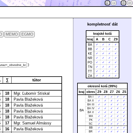
pc
cp
sk
en
kompletnosť dát
krajské kolá
O
MEMO
EGMO
kraj
A
B
C
Z9
BA
✓
✓
✓
✓
BB
✓
✓
✓
✓
KE
✓
✓
✓
✓
NR
✓
✓
✓
✓
PO
✓
✓
✓
✓
)
TN
✓
✓
✓
✓
TT
✓
✓
✓
✓
ZA
✓
✓
✓
✓
.
∑
tútor
okresné kolá (99%)
kraj
okres
Z9
Z8
Z7
Z6
Z5
6
18
Mgr. Ľubomír Stískal
BA I
✓
✓
✓
✓
✓
6
18
Pavla Blažeková
BA II
✓
✓
✓
✓
✓
6
18
Pavla Blažeková
BA III
✓
✓
✓
✓
✓
BA IV
✓
✓
✓
✓
✓
BA
6
18
Pavla Blažeková
BA V
✓
✓
✓
✓
✓
MA
✓
✓
✓
✓
✓
6
18
Pavla Blažeková
PK
✓
✓
✓
✓
✓
6
17
Mgr. Samuel Almássy
SC
✓
✓
✓
✓
✓
BB
✓
✓
✓
✓
✓
4
16
Pavla Blažeková
BR
✓
✓
✓
✓
✓