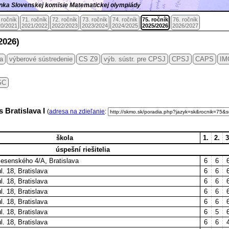
ránka Slovenskej komisie Matematickej olympiády
 ročník
71. ročník
72. ročník
73. ročník
74. ročník
75. ročník
76. ročník
0/2021
2021/2022
2022/2023
2023/2024
2024/2025
2025/2026
2026/2027
2026)
ia
výberové sústredenie
CS Z9
výb. sústr. pre CPSJ
CPSJ
CAPS
IM
SC
s Bratislava I
(
adresa na zdieľanie
:
škola
1.
2.
3
úspešní riešitelia
esenského 4/A, Bratislava
6
6
. 18, Bratislava
6
6
. 18, Bratislava
6
6
. 18, Bratislava
6
6
. 18, Bratislava
6
6
. 18, Bratislava
6
5
. 18, Bratislava
6
6