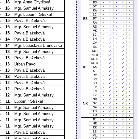
4
16
Mgr. Anna Chytilová
BS
✓
✓
✓
✓
✓
DT
✓
✓
✓
✓
✓
5
16
Mgr. Samuel Almássy
KA
✓
✓
✓
✓
✓
6
15
Mgr. Ľubomír Stískal
LC
✓
✓
✓
✓
✓
BB
PT
✓
✓
✓
✓
✓
5
15
Pavla Blažeková
RA
✓
✓
✓
✓
✓
5
15
Mgr. Samuel Almássy
RS
✓
✓
✓
✓
✓
VK
✓
✓
✓
✓
✓
4
15
Pavla Blažeková
ZC
✓
✓
✓
✓
✓
3
14
Pavla Blažeková
ZH
✓
✓
✓
✓
✓
ZV
✓
✓
✓
✓
✓
3
14
Mgr. Ľuboslava Brunovská
GL
✓
✓
✓
✓
✓
1
13
Mgr. Samuel Almássy
KE I
✓
✓
✓
✓
✓
KE II
✓
✓
✓
✓
✓
1
13
Pavla Blažeková
KE III
✓
✓
✓
✓
✓
KE IV
✓
✓
✓
✓
✓
2
13
Urban Pavol
KE
KS
✓
✓
✓
✓
✓
5
13
Pavla Blažeková
MI
✓
✓
✓
✓
✓
RV
✓
✓
✓
✓
✓
6
12
Pavla Blažeková
SN
✓
✓
✓
✓
✓
6
12
Pavla Blažeková
SO
✓
✓
✓
✓
✓
TV
✓
✓
✓
✓
✓
6
12
Pavla Blažeková
KN
✓
✓
✓
✓
✓
4
12
Mgr. Samuel Almássy
LV
✓
✓
✓
✓
✓
NR
✓
✓
✓
✓
✓
2
11
Ľubomír Stískal
NR
NZ
✓
✓
✓
✓
✓
5
11
Mgr. Samuel Almássy
SA
✓
✓
✓
✓
✓
TO
✓
✓
✓
✓
✓
5
11
Mgr. Samuel Almássy
ZM
✓
✓
✓
✓
✓
4
11
Mgr. Samuel Almássy
BJ
✓
✓
✓
✓
✓
HE
✓
✓
✓
✓
✓
3
11
Mgr. Samuel Almássy
KK
✓
✓
✓
✓
✓
4
11
Pavla Blažeková
LE
✓
✓
✓
✓
✓
ML
✓
✓
✓
✓
4
11
Mgr. Samuel Almássy