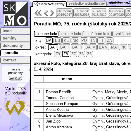
oficiálna st
výsledky jednotlivcov
výsledkové listiny
66. ročník
67. ročník
68. ročník
69. ročník
70.
2016/2017
2017/2018
2018/2019
2019/2020
202
Poradia MO, 75. ročník (školský rok 2025/
úvod
okresné kolo
krajské kolo
celoštátne kolo
kvalifikác
termíny
kraj:
BA
BB
KE
NR
PO
TN
TT
ZA
dokumenty
okres:
BA I
BA II
BA III
BA IV
BA V
MA
PK
poradia
kategória:
Z9
Z8
Z7
Z6
Z5
kontakt
okresné kolo, kategória Z8, kraj Bratislava, okre
(
1. 4.
2026)
nie ste
prihlásený
meno
prihlásiť
V roku 2025
1.
Roman Bendík
Gymn. Matky Alexie, J
MO podporili:
Tamara Caudron
Gymn., Grösslingová ul
Sebastian Kompan
Gymn., Grösslingová ul
Alena Koutná
Gymn., Grösslingová ul
Elena Mikušová
Gymn., Grösslingová ul
6.
Ján Zigo
Gymn., Grösslingová ul
7.
Anton Abraham
Gymn., Grösslingová ul