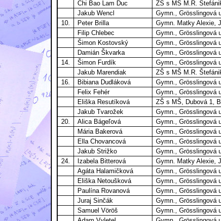
Chi Bao Lam Duc
ZŠ s MŠ M.R. Štefánik
Jakub Wencl
Gymn., Grösslingová ul
10.
Peter Brilla
Gymn. Matky Alexie, J
Filip Chlebec
Gymn., Grösslingová ul
Šimon Kostovský
Gymn., Grösslingová ul
Damián Škvarka
Gymn., Grösslingová ul
14.
Šimon Furdík
Gymn., Grösslingová ul
Jakub Marendiak
ZŠ s MŠ M.R. Štefánik
16.
Bibiana Dudláková
Gymn., Grösslingová ul
Felix Fehér
Gymn., Grösslingová ul
Eliška Resutíková
ZŠ s MŠ, Dubová 1, Br
Jakub Tvarožek
Gymn., Grösslingová ul
20.
Alica Bágeľová
Gymn., Grösslingová ul
Mária Bakerová
Gymn., Grösslingová ul
Ella Chovancová
Gymn., Grösslingová ul
Jakub Strižko
Gymn., Grösslingová ul
24.
Izabela Bitterová
Gymn. Matky Alexie, J
Agáta Halamičková
Gymn., Grösslingová ul
Eliška Netoušková
Gymn., Grösslingová ul
Paulína Rovanová
Gymn., Grösslingová ul
Juraj Sinčák
Gymn., Grösslingová ul
Samuel Vöröš
Gymn., Grösslingová ul
Adam Vyletel
Gymn., Grösslingová ul