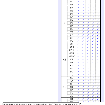
SC
✓
✓
✓
✓
✓
BB
✓
✓
✓
✓
✓
BR
✓
✓
✓
✓
✓
BS
✓
✓
✓
✓
✓
DT
✓
✓
✓
✓
✓
KA
✓
✓
✓
✓
✓
LC
✓
✓
✓
✓
✓
BB
PT
✓
✓
✓
✓
✓
RA
✓
✓
✓
✓
✓
RS
✓
✓
✓
✓
✓
VK
✓
✓
✓
✓
✓
ZC
✓
✓
✓
✓
✓
ZH
✓
✓
✓
✓
✓
ZV
✓
✓
✓
✓
✓
GL
✓
✓
✓
✓
✓
KE I
✓
✓
✓
✓
✓
KE II
✓
✓
✓
✓
✓
KE III
✓
✓
✓
✓
✓
KE IV
✓
✓
✓
✓
✓
KE
KS
✓
✓
✓
✓
✓
MI
✓
✓
✓
✓
✓
RV
✓
✓
✓
✓
✓
SN
✓
✓
✓
✓
✓
SO
✓
✓
✓
✓
✓
TV
✓
✓
✓
✓
✓
KN
✓
✓
✓
✓
✓
LV
✓
✓
✓
✓
✓
NR
✓
✓
✓
✓
✓
NR
NZ
✓
✓
✓
✓
✓
SA
✓
✓
✓
✓
✓
TO
✓
✓
✓
✓
✓
ZM
✓
✓
✓
✓
✓
BJ
✓
✓
✓
✓
✓
HE
✓
✓
✓
✓
✓
)