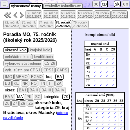
≡
pc
cp
sk
en
výsledky jednotlivcov
výsledkové listiny
66. ročník
67. ročník
68. ročník
69. ročník
70. ročník
71. ročník
2016/2017
2017/2018
2018/2019
2019/2020
2020/2021
2021/2022
72. ročník
73. ročník
74. ročník
75. ročník
76. ročník
2022/2023
2023/2024
2024/2025
2025/2026
2026/2027
Poradia MO, 75. ročník
kompletnosť dát
(školský rok 2025/2026)
krajské kolá
kraj
A
B
C
Z9
okresné kolo
krajské kolo
BA
✓
✓
✓
✓
celoštátne kolo
kvalifikácia
BB
✓
✓
✓
✓
výberové sústredenie
CS Z9
KE
✓
✓
✓
✓
NR
✓
✓
✓
✓
výb. sústr. pre CPSJ
CPSJ
CAPS
PO
✓
✓
✓
✓
IMO
MEMO
EGMO
kraj:
BA
TN
✓
✓
✓
✓
TT
✓
✓
✓
✓
BB
KE
NR
PO
TN
TT
ZA
ZA
✓
✓
✓
✓
okres:
BA I
BA II
BA III
BA IV
okresné kolá (99%)
BA V
MA
PK
SC
kategória:
Z9
kraj
okres
Z9
Z8
Z7
Z6
Z5
okresné kolo,
Z8
Z7
Z6
Z5
BA I
✓
✓
✓
✓
✓
kategória Z9, kraj
BA II
✓
✓
✓
✓
✓
Bratislava, okres Malacky
(
adresa
BA III
✓
✓
✓
✓
✓
BA IV
✓
✓
✓
✓
✓
na zdieľanie
:
BA
BA V
✓
✓
✓
✓
✓
MA
✓
✓
✓
✓
✓
PK
✓
✓
✓
✓
✓