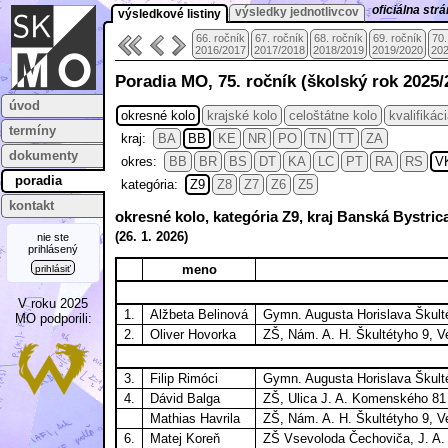
oficiálna st
výsledky jednotlivcov
výsledkové listiny
66. ročník
67. ročník
68. ročník
69. ročník
70.
2016/2017
2017/2018
2018/2019
2019/2020
202
Poradia MO, 75. ročník (školský rok 2025/
úvod
okresné kolo
krajské kolo
celoštátne kolo
kvalifikác
termíny
kraj:
BA
BB
KE
NR
PO
TN
TT
ZA
dokumenty
okres:
BB
BR
BS
DT
KA
LC
PT
RA
RS
V
poradia
kategória:
Z9
Z8
Z7
Z6
Z5
kontakt
okresné kolo, kategória Z9, kraj Banská Bystric
(
26. 1.
2026)
nie ste
prihlásený
meno
prihlásiť
V roku 2025
1.
Alžbeta Belinová
Gymn. Augusta Horislava Škulté
MO podporili:
2.
Oliver Hovorka
ZŠ, Nám. A. H. Škultétyho 9, V
3.
Filip Rimóci
Gymn. Augusta Horislava Škulté
4.
Dávid Balga
ZŠ, Ulica J. A. Komenského 81 
Mathias Havrila
ZŠ, Nám. A. H. Škultétyho 9, V
6.
Matej Koreň
ZŠ Vsevoloda Čechoviča, J. A.