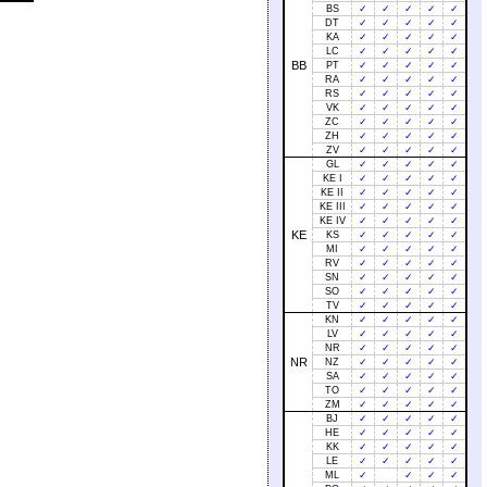
BS
✓
✓
✓
✓
✓
DT
✓
✓
✓
✓
✓
KA
✓
✓
✓
✓
✓
LC
✓
✓
✓
✓
✓
BB
PT
✓
✓
✓
✓
✓
RA
✓
✓
✓
✓
✓
RS
✓
✓
✓
✓
✓
VK
✓
✓
✓
✓
✓
ZC
✓
✓
✓
✓
✓
ZH
✓
✓
✓
✓
✓
ZV
✓
✓
✓
✓
✓
GL
✓
✓
✓
✓
✓
KE I
✓
✓
✓
✓
✓
KE II
✓
✓
✓
✓
✓
KE III
✓
✓
✓
✓
✓
KE IV
✓
✓
✓
✓
✓
KE
KS
✓
✓
✓
✓
✓
MI
✓
✓
✓
✓
✓
RV
✓
✓
✓
✓
✓
SN
✓
✓
✓
✓
✓
SO
✓
✓
✓
✓
✓
TV
✓
✓
✓
✓
✓
KN
✓
✓
✓
✓
✓
LV
✓
✓
✓
✓
✓
NR
✓
✓
✓
✓
✓
NR
NZ
✓
✓
✓
✓
✓
SA
✓
✓
✓
✓
✓
TO
✓
✓
✓
✓
✓
ZM
✓
✓
✓
✓
✓
BJ
✓
✓
✓
✓
✓
HE
✓
✓
✓
✓
✓
KK
✓
✓
✓
✓
✓
LE
✓
✓
✓
✓
✓
ML
✓
✓
✓
✓