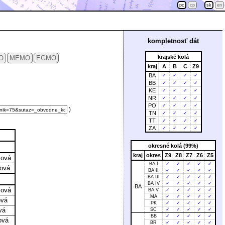
pc
cp
sk
en
kompletnosť dát
krajské kolá
O
MEMO
EGMO
kraj
A
B
C
Z9
BA
✓
✓
✓
✓
BB
✓
✓
✓
✓
KE
✓
✓
✓
✓
NR
✓
✓
✓
✓
PO
✓
✓
✓
✓
)
TN
✓
✓
✓
✓
TT
✓
✓
✓
✓
ZA
✓
✓
✓
✓
okresné kolá (99%)
kraj
okres
Z9
Z8
Z7
Z6
Z5
šová
BA I
✓
✓
✓
✓
✓
ková
BA II
✓
✓
✓
✓
✓
BA III
✓
✓
✓
✓
✓
BA IV
✓
✓
✓
✓
✓
BA
šová
BA V
✓
✓
✓
✓
✓
MA
✓
✓
✓
✓
✓
ová
PK
✓
✓
✓
✓
✓
vá
SC
✓
✓
✓
✓
✓
BB
✓
✓
✓
✓
✓
ová
BR
✓
✓
✓
✓
✓