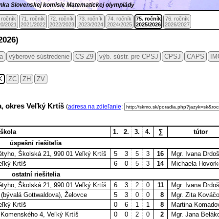
ránka Slovenskej komisie Matematickej olympiády
 ročník
71. ročník
72. ročník
73. ročník
74. ročník
75. ročník
76. ročník
0/2021
2021/2022
2022/2023
2023/2024
2024/2025
2025/2026
2026/2027
2026)
ia
výberové sústredenie
CS Z9
výb. sústr. pre CPSJ
CPSJ
CAPS
IM
K
ZC
ZH
ZV
a, okres Veľký Krtíš
(
adresa na zdieľanie
:
škola
1.
2.
3.
4.
∑
tútor
úspešní riešitelia
tyho, Školská 21, 990 01 Veľký Krtíš
5
3
5
3
16
Mgr. Ivana Drdo
eľký Krtíš
6
0
5
3
14
Michaela Hovor
ostatní riešitelia
tyho, Školská 21, 990 01 Veľký Krtíš
6
3
2
0
11
Mgr. Ivana Drdo
(bývalá Gottwaldova), Želovce
5
3
0
0
8
Mgr. Zita Kováč
eľký Krtíš
0
6
1
1
8
Martina Komado
 Komenského 4, Veľký Krtíš
0
0
2
0
2
Mgr. Jana Belák