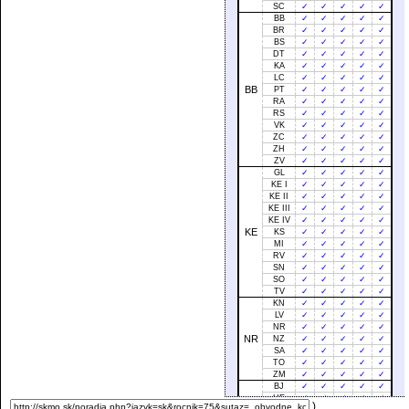
SC
✓
✓
✓
✓
✓
BB
✓
✓
✓
✓
✓
BR
✓
✓
✓
✓
✓
BS
✓
✓
✓
✓
✓
DT
✓
✓
✓
✓
✓
KA
✓
✓
✓
✓
✓
LC
✓
✓
✓
✓
✓
BB
PT
✓
✓
✓
✓
✓
RA
✓
✓
✓
✓
✓
RS
✓
✓
✓
✓
✓
VK
✓
✓
✓
✓
✓
ZC
✓
✓
✓
✓
✓
ZH
✓
✓
✓
✓
✓
ZV
✓
✓
✓
✓
✓
GL
✓
✓
✓
✓
✓
KE I
✓
✓
✓
✓
✓
KE II
✓
✓
✓
✓
✓
KE III
✓
✓
✓
✓
✓
KE IV
✓
✓
✓
✓
✓
KE
KS
✓
✓
✓
✓
✓
MI
✓
✓
✓
✓
✓
RV
✓
✓
✓
✓
✓
SN
✓
✓
✓
✓
✓
SO
✓
✓
✓
✓
✓
TV
✓
✓
✓
✓
✓
KN
✓
✓
✓
✓
✓
LV
✓
✓
✓
✓
✓
NR
✓
✓
✓
✓
✓
NR
NZ
✓
✓
✓
✓
✓
SA
✓
✓
✓
✓
✓
TO
✓
✓
✓
✓
✓
ZM
✓
✓
✓
✓
✓
BJ
✓
✓
✓
✓
✓
HE
✓
✓
✓
✓
✓
)