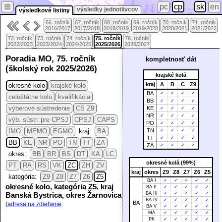
≡
pc
cp
sk
en
výsledky jednotlivcov
výsledkové listiny
66. ročník
67. ročník
68. ročník
69. ročník
70. ročník
71. ročník
2016/2017
2017/2018
2018/2019
2019/2020
2020/2021
2021/2022
72. ročník
73. ročník
74. ročník
75. ročník
76. ročník
2022/2023
2023/2024
2024/2025
2025/2026
2026/2027
Poradia MO, 75. ročník
kompletnosť dát
(školský rok 2025/2026)
krajské kolá
kraj
A
B
C
Z9
okresné kolo
krajské kolo
BA
✓
✓
✓
✓
celoštátne kolo
kvalifikácia
BB
✓
✓
✓
✓
výberové sústredenie
CS Z9
KE
✓
✓
✓
✓
NR
✓
✓
✓
✓
výb. sústr. pre CPSJ
CPSJ
CAPS
PO
✓
✓
✓
✓
IMO
MEMO
EGMO
kraj:
BA
TN
✓
✓
✓
✓
TT
✓
✓
✓
✓
BB
KE
NR
PO
TN
TT
ZA
ZA
✓
✓
✓
✓
okres:
BB
BR
BS
DT
KA
LC
okresné kolá (99%)
PT
RA
RS
VK
ZC
ZH
ZV
kraj
okres
Z9
Z8
Z7
Z6
Z5
kategória:
Z9
Z8
Z7
Z6
Z5
BA I
✓
✓
✓
✓
✓
okresné kolo, kategória Z5, kraj
BA II
✓
✓
✓
✓
✓
Banská Bystrica, okres Žarnovica
BA III
✓
✓
✓
✓
✓
BA IV
✓
✓
✓
✓
✓
BA
(
adresa na zdieľanie
:
BA V
✓
✓
✓
✓
✓
MA
✓
✓
✓
✓
✓
PK
✓
✓
✓
✓
✓