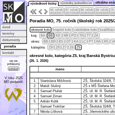
oficiálna st
výsledky jednotlivcov
výsledkové listiny
66. ročník
67. ročník
68. ročník
69. ročník
70.
2016/2017
2017/2018
2018/2019
2019/2020
202
Poradia MO, 75. ročník (školský rok 2025/
úvod
okresné kolo
krajské kolo
celoštátne kolo
kvalifikác
termíny
kraj:
BA
BB
KE
NR
PO
TN
TT
ZA
dokumenty
okres:
BB
BR
BS
DT
KA
LC
PT
RA
RS
V
poradia
kategória:
Z9
Z8
Z7
Z6
Z5
kontakt
okresné kolo, kategória Z5, kraj Banská Bystri
(
26. 1.
2026)
nie ste
prihlásený
meno
prihlásiť
V roku 2025
1.
Stanislava Mišíková
ZŠ, Školská 324/8, 
MO podporili:
2.
Matúš Slušný
ZŠ s MŠ Štefana Moy
3.
Samuel Pluhár
ZŠ, Ul. M. R. Štefán
4.
Samuel Ziman
ZŠ, Ul. M. R. Štefán
5.
Adrián Kútik
ZŠ, Ul. M. R. Štefán
Samuel Trokšiar
ZŠ, Školská 324/8, 
7.
Nikola Líšková
ZŠ, Jilemnického uli