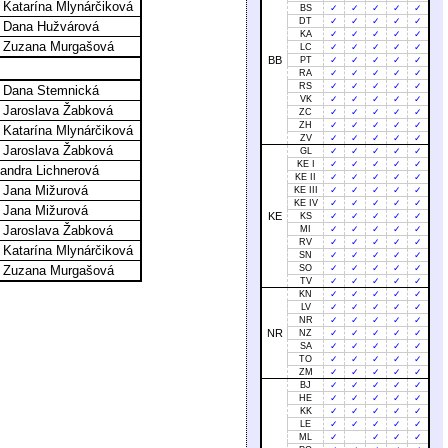
 Katarína Mlynárčiková
BS
✓
✓
✓
✓
✓
DT
✓
✓
✓
✓
✓
. Dana Hužvárová
KA
✓
✓
✓
✓
✓
. Zuzana Murgašová
LC
✓
✓
✓
✓
✓
BB
PT
✓
✓
✓
✓
✓
RA
✓
✓
✓
✓
✓
RS
✓
✓
✓
✓
✓
. Dana Stemnická
VK
✓
✓
✓
✓
✓
 Jaroslava Žabková
ZC
✓
✓
✓
✓
✓
ZH
✓
✓
✓
✓
✓
 Katarína Mlynárčiková
ZV
✓
✓
✓
✓
✓
 Jaroslava Žabková
GL
✓
✓
✓
✓
✓
KE I
✓
✓
✓
✓
✓
andra Lichnerová
KE II
✓
✓
✓
✓
✓
 Jana Mižurová
KE III
✓
✓
✓
✓
✓
KE IV
✓
✓
✓
✓
✓
 Jana Mižurová
KE
KS
✓
✓
✓
✓
✓
 Jaroslava Žabková
MI
✓
✓
✓
✓
✓
RV
✓
✓
✓
✓
✓
 Katarína Mlynárčiková
SN
✓
✓
✓
✓
✓
. Zuzana Murgašová
SO
✓
✓
✓
✓
✓
TV
✓
✓
✓
✓
✓
KN
✓
✓
✓
✓
✓
LV
✓
✓
✓
✓
✓
NR
✓
✓
✓
✓
✓
NR
NZ
✓
✓
✓
✓
✓
SA
✓
✓
✓
✓
✓
TO
✓
✓
✓
✓
✓
ZM
✓
✓
✓
✓
✓
BJ
✓
✓
✓
✓
✓
HE
✓
✓
✓
✓
✓
KK
✓
✓
✓
✓
✓
LE
✓
✓
✓
✓
✓
ML
✓
✓
✓
✓