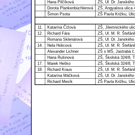
Hana Pilčíková
ZŠ, Ul. Dr. Janského
Dorota Plankenbüchlerová
ZŠ, Angyalova ulica 
Šimon Psota
ZŠ Pavla Križku, Uli
11.
Katarína Čížová
ZŠ, Jilemnického uli
12.
Richard Fára
ZŠ, Ul. M. R. Štefán
Romana Sklenárová
ZŠ, Ul. Dr. Janského
14.
Nela Holicová
ZŠ, Ul. M. R. Štefán
Alexander Lichner
ZŠ s MŠ, Jastrabá č
Hana Rušinová
ZŠ, Školská 324/8, 
17.
Marek Heško
ZŠ, Školská 324/8, 
18.
Richard Kraus
ZŠ, Ul. M. R. Štefán
Katarína Mäčková
ZŠ, Ul. Dr. Janského
Richard Mesík
ZŠ Pavla Križku, Uli