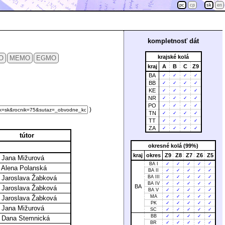
pc
cp
sk
en
kompletnosť dát
krajské kolá
O
MEMO
EGMO
kraj
A
B
C
Z9
BA
✓
✓
✓
✓
BB
✓
✓
✓
✓
KE
✓
✓
✓
✓
NR
✓
✓
✓
✓
PO
✓
✓
✓
✓
)
TN
✓
✓
✓
✓
TT
✓
✓
✓
✓
ZA
✓
✓
✓
✓
tútor
okresné kolá (99%)
kraj
okres
Z9
Z8
Z7
Z6
Z5
 Jana Mižurová
BA I
✓
✓
✓
✓
✓
 Alena Polanská
BA II
✓
✓
✓
✓
✓
 Jaroslava Žabková
BA III
✓
✓
✓
✓
✓
BA IV
✓
✓
✓
✓
✓
BA
 Jaroslava Žabková
BA V
✓
✓
✓
✓
✓
MA
✓
✓
✓
✓
✓
 Jaroslava Žabková
PK
✓
✓
✓
✓
✓
 Jana Mižurová
SC
✓
✓
✓
✓
✓
BB
✓
✓
✓
✓
✓
. Dana Stemnická
BR
✓
✓
✓
✓
✓