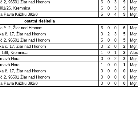
 č.2, 96501 Žiar nad Hronom
6
0
3
9
Mgr.
401/26, Kremnica
6
0
3
9
Mgr
ca Pavla Križku 392/8
5
0
4
9
Mgr
ostatní riešitelia
ca č. 2, Žiar nad Hronom
6
0
0
6
Mgr
ika č. 17, Žiar nad Hronom
0
2
3
5
Mgr.
 č.2, 96501 Žiar nad Hronom
5
0
0
5
Mgr.
ika č. 17, Žiar nad Hronom
0
2
0
2
Mgr.
. 188, Kremnica
1
0
1
2
Alex
Trnavá Hora
0
0
2
2
Mgr.
Trnavá Hora
1
0
0
1
Mgr.
ika č. 17, Žiar nad Hronom
0
0
0
0
Mgr.
 č.2, 96501 Žiar nad Hronom
0
0
0
0
Mgr.
ca Pavla Križku 392/8
0
0
0
0
Mgr