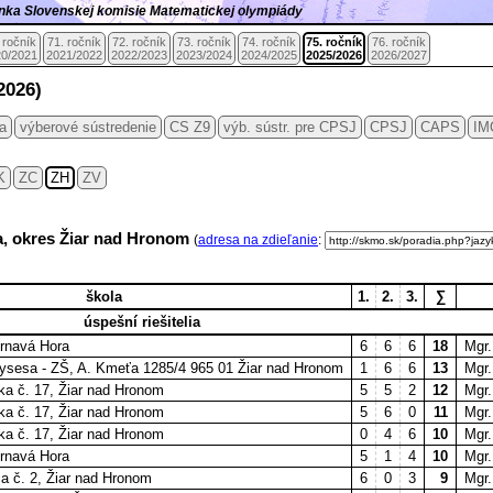
ránka Slovenskej komisie Matematickej olympiády
 ročník
71. ročník
72. ročník
73. ročník
74. ročník
75. ročník
76. ročník
0/2021
2021/2022
2022/2023
2023/2024
2024/2025
2025/2026
2026/2027
2026)
ia
výberové sústredenie
CS Z9
výb. sústr. pre CPSJ
CPSJ
CAPS
IM
K
ZC
ZH
ZV
ca, okres Žiar nad Hronom
(
adresa na zdieľanie
:
škola
1.
2.
3.
∑
úspešní riešitelia
Trnavá Hora
6
6
6
18
Mgr.
sesa - ZŠ, A. Kmeťa 1285/4 965 01 Žiar nad Hronom
1
6
6
13
Mgr.
ika č. 17, Žiar nad Hronom
5
5
2
12
Mgr.
ika č. 17, Žiar nad Hronom
5
6
0
11
Mgr.
ika č. 17, Žiar nad Hronom
0
4
6
10
Mgr.
Trnavá Hora
5
1
4
10
Mgr.
ca č. 2, Žiar nad Hronom
6
0
3
9
Mgr