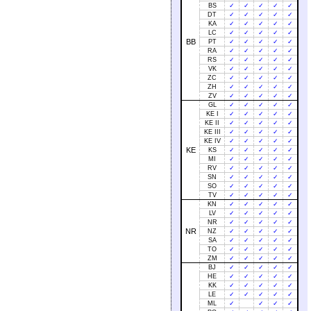
BS
✓
✓
✓
✓
✓
DT
✓
✓
✓
✓
✓
KA
✓
✓
✓
✓
✓
LC
✓
✓
✓
✓
✓
BB
PT
✓
✓
✓
✓
✓
RA
✓
✓
✓
✓
✓
RS
✓
✓
✓
✓
✓
VK
✓
✓
✓
✓
✓
ZC
✓
✓
✓
✓
✓
ZH
✓
✓
✓
✓
✓
ZV
✓
✓
✓
✓
✓
GL
✓
✓
✓
✓
✓
KE I
✓
✓
✓
✓
✓
KE II
✓
✓
✓
✓
✓
KE III
✓
✓
✓
✓
✓
KE IV
✓
✓
✓
✓
✓
KE
KS
✓
✓
✓
✓
✓
MI
✓
✓
✓
✓
✓
RV
✓
✓
✓
✓
✓
SN
✓
✓
✓
✓
✓
SO
✓
✓
✓
✓
✓
TV
✓
✓
✓
✓
✓
KN
✓
✓
✓
✓
✓
LV
✓
✓
✓
✓
✓
NR
✓
✓
✓
✓
✓
NR
NZ
✓
✓
✓
✓
✓
SA
✓
✓
✓
✓
✓
TO
✓
✓
✓
✓
✓
ZM
✓
✓
✓
✓
✓
BJ
✓
✓
✓
✓
✓
HE
✓
✓
✓
✓
✓
KK
✓
✓
✓
✓
✓
LE
✓
✓
✓
✓
✓
ML
✓
✓
✓
✓