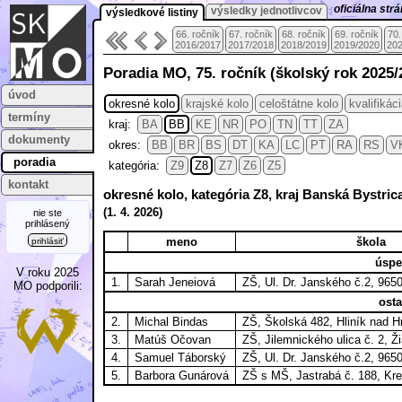
oficiálna st
výsledky jednotlivcov
výsledkové listiny
66. ročník
67. ročník
68. ročník
69. ročník
70.
2016/2017
2017/2018
2018/2019
2019/2020
202
Poradia MO, 75. ročník (školský rok 2025/
úvod
okresné kolo
krajské kolo
celoštátne kolo
kvalifikác
termíny
kraj:
BA
BB
KE
NR
PO
TN
TT
ZA
dokumenty
okres:
BB
BR
BS
DT
KA
LC
PT
RA
RS
V
poradia
kategória:
Z9
Z8
Z7
Z6
Z5
kontakt
okresné kolo, kategória Z8, kraj Banská Bystri
(
1. 4.
2026)
nie ste
prihlásený
meno
škola
prihlásiť
úspeš
V roku 2025
1.
Sarah Jeneiová
ZŠ, Ul. Dr. Janského č.2, 965
MO podporili:
osta
2.
Michal Bindas
ZŠ, Školská 482, Hliník nad 
3.
Matúš Očovan
ZŠ, Jilemnického ulica č. 2, 
4.
Samuel Táborský
ZŠ, Ul. Dr. Janského č.2, 965
5.
Barbora Gunárová
ZŠ s MŠ, Jastrabá č. 188, Kr