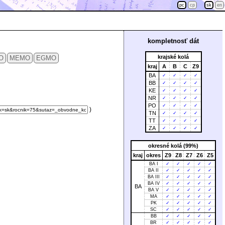
pc
cp
sk
en
kompletnosť dát
krajské kolá
O
MEMO
EGMO
kraj
A
B
C
Z9
BA
✓
✓
✓
✓
BB
✓
✓
✓
✓
KE
✓
✓
✓
✓
NR
✓
✓
✓
✓
PO
✓
✓
✓
✓
)
TN
✓
✓
✓
✓
TT
✓
✓
✓
✓
ZA
✓
✓
✓
✓
okresné kolá (99%)
kraj
okres
Z9
Z8
Z7
Z6
Z5
BA I
✓
✓
✓
✓
✓
BA II
✓
✓
✓
✓
✓
BA III
✓
✓
✓
✓
✓
BA IV
✓
✓
✓
✓
✓
BA
BA V
✓
✓
✓
✓
✓
MA
✓
✓
✓
✓
✓
PK
✓
✓
✓
✓
✓
SC
✓
✓
✓
✓
✓
BB
✓
✓
✓
✓
✓
BR
✓
✓
✓
✓
✓