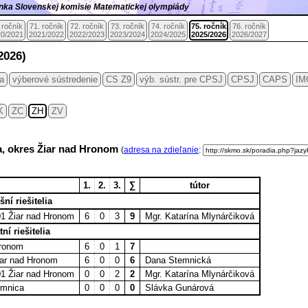
ránka Slovenskej komisie Matematickej olympiády
 ročník
71. ročník
72. ročník
73. ročník
74. ročník
75. ročník
76. ročník
0/2021
2021/2022
2022/2023
2023/2024
2024/2025
2025/2026
2026/2027
2026)
ia
výberové sústredenie
CS Z9
výb. sústr. pre CPSJ
CPSJ
CAPS
IM
K
ZC
ZH
ZV
ca, okres Žiar nad Hronom
(
adresa na zdieľanie
:
1.
2.
3.
∑
tútor
ní riešitelia
01 Žiar nad Hronom
6
0
3
9
Mgr. Katarína Mlynárčiková
tní riešitelia
Hronom
6
0
1
7
Žiar nad Hronom
6
0
0
6
Dana Stemnická
01 Žiar nad Hronom
0
0
2
2
Mgr. Katarína Mlynárčiková
emnica
0
0
0
0
Slávka Gunárová