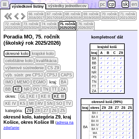
≡
pc
cp
sk
en
výsledky jednotlivcov
výsledkové listiny
66. ročník
67. ročník
68. ročník
69. ročník
70. ročník
71. ročník
2016/2017
2017/2018
2018/2019
2019/2020
2020/2021
2021/2022
72. ročník
73. ročník
74. ročník
75. ročník
76. ročník
2022/2023
2023/2024
2024/2025
2025/2026
2026/2027
Poradia MO, 75. ročník
kompletnosť dát
(školský rok 2025/2026)
krajské kolá
kraj
A
B
C
Z9
okresné kolo
krajské kolo
BA
✓
✓
✓
✓
celoštátne kolo
kvalifikácia
BB
✓
✓
✓
✓
výberové sústredenie
CS Z9
KE
✓
✓
✓
✓
NR
✓
✓
✓
✓
výb. sústr. pre CPSJ
CPSJ
CAPS
PO
✓
✓
✓
✓
IMO
MEMO
EGMO
kraj:
BA
TN
✓
✓
✓
✓
TT
✓
✓
✓
✓
BB
KE
NR
PO
TN
TT
ZA
ZA
✓
✓
✓
✓
okres:
GL
KE I
KE II
KE III
okresné kolá (99%)
KE IV
KS
MI
RV
SN
SO
TV
kraj
okres
Z9
Z8
Z7
Z6
Z5
kategória:
Z9
Z8
Z7
Z6
Z5
BA I
✓
✓
✓
✓
✓
okresné kolo, kategória Z9, kraj
BA II
✓
✓
✓
✓
✓
Košice, okres Košice III
BA III
✓
✓
✓
✓
✓
(
adresa na
BA IV
✓
✓
✓
✓
✓
BA
zdieľanie
:
BA V
✓
✓
✓
✓
✓
MA
✓
✓
✓
✓
✓
PK
✓
✓
✓
✓
✓