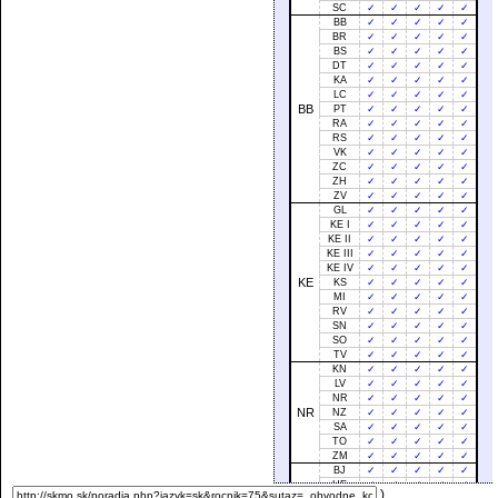
SC
✓
✓
✓
✓
✓
BB
✓
✓
✓
✓
✓
BR
✓
✓
✓
✓
✓
BS
✓
✓
✓
✓
✓
DT
✓
✓
✓
✓
✓
KA
✓
✓
✓
✓
✓
LC
✓
✓
✓
✓
✓
BB
PT
✓
✓
✓
✓
✓
RA
✓
✓
✓
✓
✓
RS
✓
✓
✓
✓
✓
VK
✓
✓
✓
✓
✓
ZC
✓
✓
✓
✓
✓
ZH
✓
✓
✓
✓
✓
ZV
✓
✓
✓
✓
✓
GL
✓
✓
✓
✓
✓
KE I
✓
✓
✓
✓
✓
KE II
✓
✓
✓
✓
✓
KE III
✓
✓
✓
✓
✓
KE IV
✓
✓
✓
✓
✓
KE
KS
✓
✓
✓
✓
✓
MI
✓
✓
✓
✓
✓
RV
✓
✓
✓
✓
✓
SN
✓
✓
✓
✓
✓
SO
✓
✓
✓
✓
✓
TV
✓
✓
✓
✓
✓
KN
✓
✓
✓
✓
✓
LV
✓
✓
✓
✓
✓
NR
✓
✓
✓
✓
✓
NR
NZ
✓
✓
✓
✓
✓
SA
✓
✓
✓
✓
✓
TO
✓
✓
✓
✓
✓
ZM
✓
✓
✓
✓
✓
BJ
✓
✓
✓
✓
✓
HE
✓
✓
✓
✓
✓
)