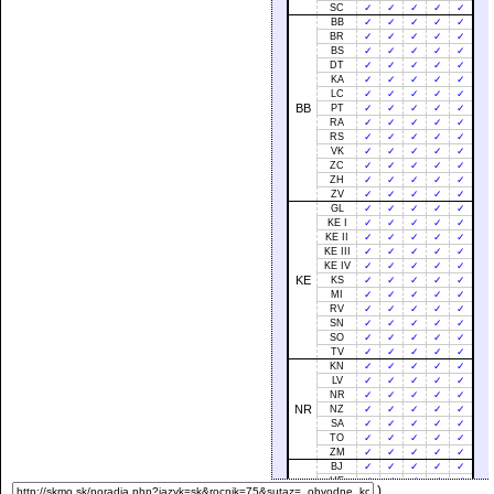
SC
✓
✓
✓
✓
✓
BB
✓
✓
✓
✓
✓
BR
✓
✓
✓
✓
✓
BS
✓
✓
✓
✓
✓
DT
✓
✓
✓
✓
✓
KA
✓
✓
✓
✓
✓
LC
✓
✓
✓
✓
✓
BB
PT
✓
✓
✓
✓
✓
RA
✓
✓
✓
✓
✓
RS
✓
✓
✓
✓
✓
VK
✓
✓
✓
✓
✓
ZC
✓
✓
✓
✓
✓
ZH
✓
✓
✓
✓
✓
ZV
✓
✓
✓
✓
✓
GL
✓
✓
✓
✓
✓
KE I
✓
✓
✓
✓
✓
KE II
✓
✓
✓
✓
✓
KE III
✓
✓
✓
✓
✓
KE IV
✓
✓
✓
✓
✓
KE
KS
✓
✓
✓
✓
✓
MI
✓
✓
✓
✓
✓
RV
✓
✓
✓
✓
✓
SN
✓
✓
✓
✓
✓
SO
✓
✓
✓
✓
✓
TV
✓
✓
✓
✓
✓
KN
✓
✓
✓
✓
✓
LV
✓
✓
✓
✓
✓
NR
✓
✓
✓
✓
✓
NR
NZ
✓
✓
✓
✓
✓
SA
✓
✓
✓
✓
✓
TO
✓
✓
✓
✓
✓
ZM
✓
✓
✓
✓
✓
BJ
✓
✓
✓
✓
✓
HE
✓
✓
✓
✓
✓
)