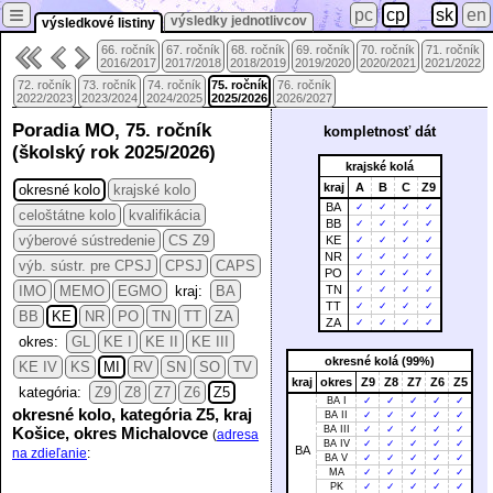
≡
pc
cp
sk
en
výsledky jednotlivcov
výsledkové listiny
66. ročník
67. ročník
68. ročník
69. ročník
70. ročník
71. ročník
2016/2017
2017/2018
2018/2019
2019/2020
2020/2021
2021/2022
72. ročník
73. ročník
74. ročník
75. ročník
76. ročník
2022/2023
2023/2024
2024/2025
2025/2026
2026/2027
Poradia MO, 75. ročník
kompletnosť dát
(školský rok 2025/2026)
krajské kolá
kraj
A
B
C
Z9
okresné kolo
krajské kolo
BA
✓
✓
✓
✓
celoštátne kolo
kvalifikácia
BB
✓
✓
✓
✓
výberové sústredenie
CS Z9
KE
✓
✓
✓
✓
NR
✓
✓
✓
✓
výb. sústr. pre CPSJ
CPSJ
CAPS
PO
✓
✓
✓
✓
IMO
MEMO
EGMO
kraj:
BA
TN
✓
✓
✓
✓
TT
✓
✓
✓
✓
BB
KE
NR
PO
TN
TT
ZA
ZA
✓
✓
✓
✓
okres:
GL
KE I
KE II
KE III
okresné kolá (99%)
KE IV
KS
MI
RV
SN
SO
TV
kraj
okres
Z9
Z8
Z7
Z6
Z5
kategória:
Z9
Z8
Z7
Z6
Z5
BA I
✓
✓
✓
✓
✓
okresné kolo, kategória Z5, kraj
BA II
✓
✓
✓
✓
✓
Košice, okres Michalovce
BA III
✓
✓
✓
✓
✓
(
adresa
BA IV
✓
✓
✓
✓
✓
BA
na zdieľanie
:
BA V
✓
✓
✓
✓
✓
MA
✓
✓
✓
✓
✓
PK
✓
✓
✓
✓
✓