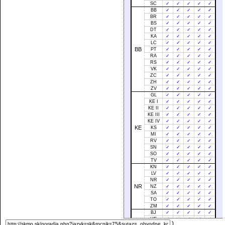
SC
✓
✓
✓
✓
✓
BB
✓
✓
✓
✓
✓
BR
✓
✓
✓
✓
✓
BS
✓
✓
✓
✓
✓
DT
✓
✓
✓
✓
✓
KA
✓
✓
✓
✓
✓
LC
✓
✓
✓
✓
✓
BB
PT
✓
✓
✓
✓
✓
RA
✓
✓
✓
✓
✓
RS
✓
✓
✓
✓
✓
VK
✓
✓
✓
✓
✓
ZC
✓
✓
✓
✓
✓
ZH
✓
✓
✓
✓
✓
ZV
✓
✓
✓
✓
✓
GL
✓
✓
✓
✓
✓
KE I
✓
✓
✓
✓
✓
KE II
✓
✓
✓
✓
✓
KE III
✓
✓
✓
✓
✓
KE IV
✓
✓
✓
✓
✓
KE
KS
✓
✓
✓
✓
✓
MI
✓
✓
✓
✓
✓
RV
✓
✓
✓
✓
✓
SN
✓
✓
✓
✓
✓
SO
✓
✓
✓
✓
✓
TV
✓
✓
✓
✓
✓
KN
✓
✓
✓
✓
✓
LV
✓
✓
✓
✓
✓
NR
✓
✓
✓
✓
✓
NR
NZ
✓
✓
✓
✓
✓
SA
✓
✓
✓
✓
✓
TO
✓
✓
✓
✓
✓
ZM
✓
✓
✓
✓
✓
BJ
✓
✓
✓
✓
✓
HE
✓
✓
✓
✓
✓
)