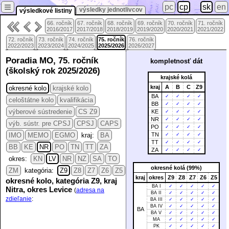
≡
pc
cp
sk
en
výsledky jednotlivcov
výsledkové listiny
66. ročník
67. ročník
68. ročník
69. ročník
70. ročník
71. ročník
2016/2017
2017/2018
2018/2019
2019/2020
2020/2021
2021/2022
72. ročník
73. ročník
74. ročník
75. ročník
76. ročník
2022/2023
2023/2024
2024/2025
2025/2026
2026/2027
Poradia MO, 75. ročník
kompletnosť dát
(školský rok 2025/2026)
krajské kolá
kraj
A
B
C
Z9
okresné kolo
krajské kolo
BA
✓
✓
✓
✓
celoštátne kolo
kvalifikácia
BB
✓
✓
✓
✓
výberové sústredenie
CS Z9
KE
✓
✓
✓
✓
NR
✓
✓
✓
✓
výb. sústr. pre CPSJ
CPSJ
CAPS
PO
✓
✓
✓
✓
IMO
MEMO
EGMO
kraj:
BA
TN
✓
✓
✓
✓
TT
✓
✓
✓
✓
BB
KE
NR
PO
TN
TT
ZA
ZA
✓
✓
✓
✓
okres:
KN
LV
NR
NZ
SA
TO
okresné kolá (99%)
ZM
kategória:
Z9
Z8
Z7
Z6
Z5
kraj
okres
Z9
Z8
Z7
Z6
Z5
okresné kolo, kategória Z9, kraj
BA I
✓
✓
✓
✓
✓
Nitra, okres Levice
(
adresa na
BA II
✓
✓
✓
✓
✓
zdieľanie
:
BA III
✓
✓
✓
✓
✓
BA IV
✓
✓
✓
✓
✓
BA
BA V
✓
✓
✓
✓
✓
MA
✓
✓
✓
✓
✓
PK
✓
✓
✓
✓
✓