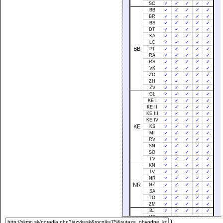
SC
✓
✓
✓
✓
✓
BB
✓
✓
✓
✓
✓
BR
✓
✓
✓
✓
✓
BS
✓
✓
✓
✓
✓
DT
✓
✓
✓
✓
✓
KA
✓
✓
✓
✓
✓
LC
✓
✓
✓
✓
✓
BB
PT
✓
✓
✓
✓
✓
RA
✓
✓
✓
✓
✓
RS
✓
✓
✓
✓
✓
VK
✓
✓
✓
✓
✓
ZC
✓
✓
✓
✓
✓
ZH
✓
✓
✓
✓
✓
ZV
✓
✓
✓
✓
✓
GL
✓
✓
✓
✓
✓
KE I
✓
✓
✓
✓
✓
KE II
✓
✓
✓
✓
✓
KE III
✓
✓
✓
✓
✓
KE IV
✓
✓
✓
✓
✓
KE
KS
✓
✓
✓
✓
✓
MI
✓
✓
✓
✓
✓
RV
✓
✓
✓
✓
✓
SN
✓
✓
✓
✓
✓
SO
✓
✓
✓
✓
✓
TV
✓
✓
✓
✓
✓
KN
✓
✓
✓
✓
✓
LV
✓
✓
✓
✓
✓
NR
✓
✓
✓
✓
✓
NR
NZ
✓
✓
✓
✓
✓
SA
✓
✓
✓
✓
✓
TO
✓
✓
✓
✓
✓
ZM
✓
✓
✓
✓
✓
BJ
✓
✓
✓
✓
✓
HE
✓
✓
✓
✓
✓
)