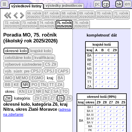
≡
pc
cp
sk
en
výsledky jednotlivcov
výsledkové listiny
66. ročník
67. ročník
68. ročník
69. ročník
70. ročník
71. ročník
2016/2017
2017/2018
2018/2019
2019/2020
2020/2021
2021/2022
72. ročník
73. ročník
74. ročník
75. ročník
76. ročník
2022/2023
2023/2024
2024/2025
2025/2026
2026/2027
Poradia MO, 75. ročník
kompletnosť dát
(školský rok 2025/2026)
krajské kolá
kraj
A
B
C
Z9
okresné kolo
krajské kolo
BA
✓
✓
✓
✓
celoštátne kolo
kvalifikácia
BB
✓
✓
✓
✓
výberové sústredenie
CS Z9
KE
✓
✓
✓
✓
NR
✓
✓
✓
✓
výb. sústr. pre CPSJ
CPSJ
CAPS
PO
✓
✓
✓
✓
IMO
MEMO
EGMO
kraj:
BA
TN
✓
✓
✓
✓
TT
✓
✓
✓
✓
BB
KE
NR
PO
TN
TT
ZA
ZA
✓
✓
✓
✓
okres:
KN
LV
NR
NZ
SA
TO
okresné kolá (99%)
ZM
kategória:
Z9
Z8
Z7
Z6
Z5
kraj
okres
Z9
Z8
Z7
Z6
Z5
okresné kolo, kategória Z6, kraj
BA I
✓
✓
✓
✓
✓
Nitra, okres Zlaté Moravce
(
adresa
BA II
✓
✓
✓
✓
✓
na zdieľanie
:
BA III
✓
✓
✓
✓
✓
BA IV
✓
✓
✓
✓
✓
BA
BA V
✓
✓
✓
✓
✓
MA
✓
✓
✓
✓
✓
PK
✓
✓
✓
✓
✓