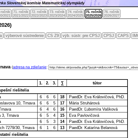
ránka Slovenskej komisie Matematickej olympiády
 ročník
71. ročník
72. ročník
73. ročník
74. ročník
75. ročník
76. ročník
0/2021
2021/2022
2022/2023
2023/2024
2024/2025
2025/2026
2026/2027
2026)
ia
výberové sústredenie
CS Z9
výb. sústr. pre CPSJ
CPSJ
CAPS
IM
Trnava
(
adresa na zdieľanie
:
1.
2.
3.
∑
tútor
pešní riešitelia
a
6
6
6
18
PaedDr. Eva Královičová, PhD.
oslavova 10, Trnava
6
6
5
17
Mária Struhárová
Trnava
6
4
6
16
PaedDr. Ľubomíra Vašková
 3, Trnava
6
5
4
15
Eva Pavlovičová
a
6
5
3
14
PaedDr. Eva Královičová, PhD.
ách 7279/30, Trnava
6
1
6
13
PaedDr. Katarína Belanová
statní riešitelia