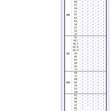
BS
✓
✓
✓
✓
✓
DT
✓
✓
✓
✓
✓
KA
✓
✓
✓
✓
✓
LC
✓
✓
✓
✓
✓
BB
PT
✓
✓
✓
✓
✓
RA
✓
✓
✓
✓
✓
RS
✓
✓
✓
✓
✓
VK
✓
✓
✓
✓
✓
ZC
✓
✓
✓
✓
✓
ZH
✓
✓
✓
✓
✓
ZV
✓
✓
✓
✓
✓
GL
✓
✓
✓
✓
✓
KE I
✓
✓
✓
✓
✓
KE II
✓
✓
✓
✓
✓
KE III
✓
✓
✓
✓
✓
KE IV
✓
✓
✓
✓
✓
KE
KS
✓
✓
✓
✓
✓
MI
✓
✓
✓
✓
✓
RV
✓
✓
✓
✓
✓
SN
✓
✓
✓
✓
✓
SO
✓
✓
✓
✓
✓
TV
✓
✓
✓
✓
✓
KN
✓
✓
✓
✓
✓
LV
✓
✓
✓
✓
✓
NR
✓
✓
✓
✓
✓
NR
NZ
✓
✓
✓
✓
✓
SA
✓
✓
✓
✓
✓
TO
✓
✓
✓
✓
✓
ZM
✓
✓
✓
✓
✓
BJ
✓
✓
✓
✓
✓
HE
✓
✓
✓
✓
✓
KK
✓
✓
✓
✓
✓
LE
✓
✓
✓
✓
✓
ML
✓
✓
✓
✓