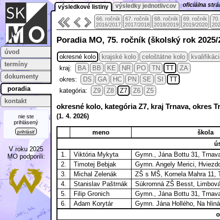
oficiálna st
výsledky jednotlivcov
výsledkové listiny
66. ročník
67. ročník
68. ročník
69. ročník
70.
2016/2017
2017/2018
2018/2019
2019/2020
202
Poradia MO, 75. ročník (školský rok 2025/
úvod
okresné kolo
krajské kolo
celoštátne kolo
kvalifikác
termíny
kraj:
BA
BB
KE
NR
PO
TN
TT
ZA
dokumenty
okres:
DS
GA
HC
PN
SE
SI
TT
poradia
kategória:
Z9
Z8
Z7
Z6
Z5
kontakt
okresné kolo, kategória Z7, kraj Trnava, okres 
(
1. 4.
2026)
nie ste
prihlásený
meno
škola
prihlásiť
ús
V roku 2025
1.
Viktória Mykyta
Gymn., Jána Bottu 31, Trnav
MO podporili:
2.
Timotej Bebjak
Gymn. Angely Merici, Hviezd
3.
Michal Zelenák
ZŠ s MŠ, Kornela Mahra 11, 
4.
Stanislav Paštrnák
Súkromná ZŠ Besst, Limbová
5.
Filip Gronich
Gymn., Jána Bottu 31, Trnav
6.
Adam Korytár
Gymn. Jána Hollého, Na hlin
o