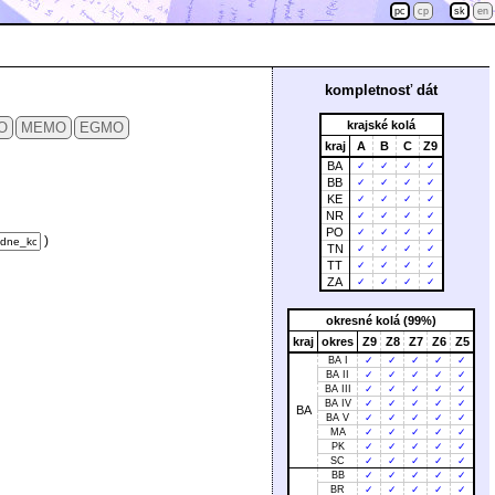
pc
cp
sk
en
kompletnosť dát
krajské kolá
O
MEMO
EGMO
kraj
A
B
C
Z9
BA
✓
✓
✓
✓
BB
✓
✓
✓
✓
KE
✓
✓
✓
✓
NR
✓
✓
✓
✓
PO
✓
✓
✓
✓
)
TN
✓
✓
✓
✓
TT
✓
✓
✓
✓
ZA
✓
✓
✓
✓
okresné kolá (99%)
kraj
okres
Z9
Z8
Z7
Z6
Z5
BA I
✓
✓
✓
✓
✓
BA II
✓
✓
✓
✓
✓
BA III
✓
✓
✓
✓
✓
BA IV
✓
✓
✓
✓
✓
BA
BA V
✓
✓
✓
✓
✓
MA
✓
✓
✓
✓
✓
PK
✓
✓
✓
✓
✓
SC
✓
✓
✓
✓
✓
BB
✓
✓
✓
✓
✓
BR
✓
✓
✓
✓
✓