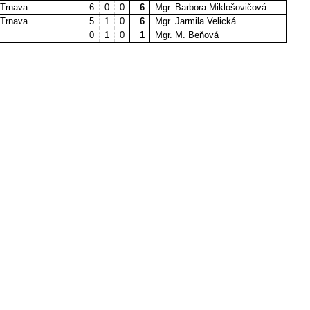
 Trnava
6
0
0
6
Mgr. Barbora Miklošovičová
 Trnava
5
1
0
6
Mgr. Jarmila Velická
0
1
0
1
Mgr. M. Beňová