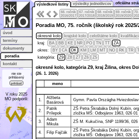
oficiálna st
výsledky jednotlivcov
výsledkové listiny
66. ročník
67. ročník
68. ročník
69. ročník
70.
2016/2017
2017/2018
2018/2019
2019/2020
202
Poradia MO, 75. ročník (školský rok 2025/
úvod
okresné kolo
krajské kolo
celoštátne kolo
kvalifikác
termíny
kraj:
BA
BB
KE
NR
PO
TN
TT
ZA
dokumenty
okres:
BY
CA
DK
KM
LM
MT
NO
RK
TR
poradia
kategória:
Z9
Z8
Z7
Z6
Z5
kontakt
okresné kolo, kategória Z9, kraj Žilina, okres D
(
26. 1.
2026)
nie ste
prihlásený
meno
prihlásiť
V roku 2025
Alžbeta
MO podporili:
1.
Gymn. Pavla Országha Hviezdoslava
Basárová
Patrik
ZŠ Petra Škrabáka Dolný Kubín, org
2.
Prílepok
zložka MŠ: Odbojárov 1963, 026 01
Adam
3.
ZŠ M. Kukučína, SNP 1199/36, 026 
Mikula
ZŠ Petra Škrabáka Dolný Kubín, org
4.
Filip Fajčák
zložka MŠ: Odbojárov 1963, 026 01