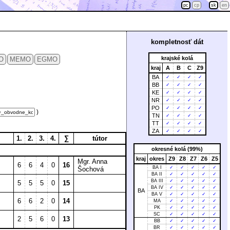
pc
cp
sk
en
kompletnosť dát
krajské kolá
O
MEMO
EGMO
kraj
A
B
C
Z9
BA
✓
✓
✓
✓
BB
✓
✓
✓
✓
KE
✓
✓
✓
✓
NR
✓
✓
✓
✓
PO
✓
✓
✓
✓
)
TN
✓
✓
✓
✓
TT
✓
✓
✓
✓
ZA
✓
✓
✓
✓
1.
2.
3.
4.
∑
tútor
okresné kolá (99%)
kraj
okres
Z9
Z8
Z7
Z6
Z5
Mgr. Anna
6
6
4
0
16
BA I
✓
✓
✓
✓
✓
Šochová
BA II
✓
✓
✓
✓
✓
BA III
✓
✓
✓
✓
✓
5
5
5
0
15
BA IV
✓
✓
✓
✓
✓
BA
BA V
✓
✓
✓
✓
✓
6
6
2
0
14
MA
✓
✓
✓
✓
✓
PK
✓
✓
✓
✓
✓
SC
✓
✓
✓
✓
✓
2
5
6
0
13
BB
✓
✓
✓
✓
✓
BR
✓
✓
✓
✓
✓