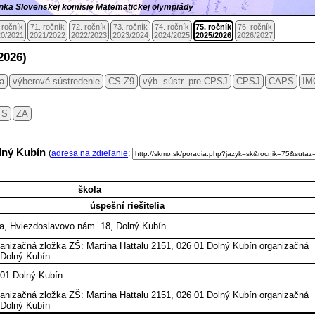
ránka Slovenskej komisie Matematickej olympiády
 ročník
71. ročník
72. ročník
73. ročník
74. ročník
75. ročník
76. ročník
0/2021
2021/2022
2022/2023
2023/2024
2024/2025
2025/2026
2026/2027
2026)
ia
výberové sústredenie
CS Z9
výb. sústr. pre CPSJ
CPSJ
CAPS
IM
TS
ZA
olný Kubín
(
adresa na zdieľanie
:
škola
úspešní riešitelia
, Hviezdoslavovo nám. 18, Dolný Kubín
anizačná zložka ZŠ: Martina Hattalu 2151, 026 01 Dolný Kubín organizačná
 Dolný Kubín
01 Dolný Kubín
anizačná zložka ZŠ: Martina Hattalu 2151, 026 01 Dolný Kubín organizačná
 Dolný Kubín