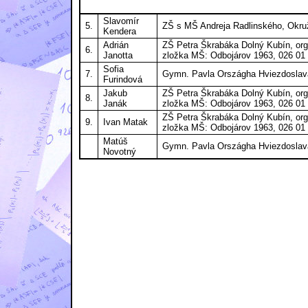
Slavomír
5.
ZŠ s MŠ Andreja Radlinského, Okru
Kendera
Adrián
ZŠ Petra Škrabáka Dolný Kubín, org
6.
Janotta
zložka MŠ: Odbojárov 1963, 026 01
Sofia
7.
Gymn. Pavla Országha Hviezdoslava
Furindová
Jakub
ZŠ Petra Škrabáka Dolný Kubín, org
8.
Janák
zložka MŠ: Odbojárov 1963, 026 01
ZŠ Petra Škrabáka Dolný Kubín, org
9.
Ivan Matak
zložka MŠ: Odbojárov 1963, 026 01
Matúš
Gymn. Pavla Országha Hviezdoslava
Novotný