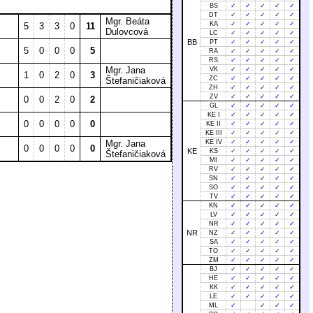
BS
✓
✓
✓
✓
✓
DT
✓
✓
✓
✓
✓
Mgr. Beáta
KA
✓
✓
✓
✓
✓
5
3
3
0
11
Dulovcová
LC
✓
✓
✓
✓
✓
BB
PT
✓
✓
✓
✓
✓
5
0
0
0
5
RA
✓
✓
✓
✓
✓
RS
✓
✓
✓
✓
✓
Mgr. Jana
VK
✓
✓
✓
✓
✓
1
0
2
0
3
ZC
✓
✓
✓
✓
✓
Štefaničiaková
ZH
✓
✓
✓
✓
✓
ZV
✓
✓
✓
✓
✓
0
0
2
0
2
GL
✓
✓
✓
✓
✓
KE I
✓
✓
✓
✓
✓
0
0
0
0
0
KE II
✓
✓
✓
✓
✓
KE III
✓
✓
✓
✓
✓
Mgr. Jana
KE IV
✓
✓
✓
✓
✓
0
0
0
0
0
KE
KS
✓
✓
✓
✓
✓
Štefaničiaková
MI
✓
✓
✓
✓
✓
RV
✓
✓
✓
✓
✓
SN
✓
✓
✓
✓
✓
SO
✓
✓
✓
✓
✓
TV
✓
✓
✓
✓
✓
KN
✓
✓
✓
✓
✓
LV
✓
✓
✓
✓
✓
NR
✓
✓
✓
✓
✓
NR
NZ
✓
✓
✓
✓
✓
SA
✓
✓
✓
✓
✓
TO
✓
✓
✓
✓
✓
ZM
✓
✓
✓
✓
✓
BJ
✓
✓
✓
✓
✓
HE
✓
✓
✓
✓
✓
KK
✓
✓
✓
✓
✓
LE
✓
✓
✓
✓
✓
ML
✓
✓
✓
✓